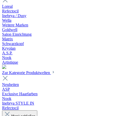
Loreal
Refectocil
Inebrya / Dusy
Wella
Weitere Marken
Goldwell
Salon Einrichtung
Matrix
Schwarzkopf
Kryolan
A.S.P.
Nook
Artistique
Zur Kategorie Produktwelten
Neuheiten
ASP
Exclusive Haarfarben
Nook
Inebrya STYLE IN
Refectocil