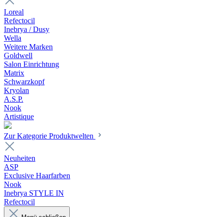
Loreal
Refectocil
Inebrya / Dusy
Wella
Weitere Marken
Goldwell
Salon Einrichtung
Matrix
Schwarzkopf
Kryolan
A.S.P.
Nook
Artistique
Zur Kategorie Produktwelten
Neuheiten
ASP
Exclusive Haarfarben
Nook
Inebrya STYLE IN
Refectocil