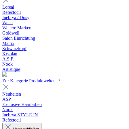
Loreal
Refectocil
Inebrya / Dusy
Wella
Weitere Marken
Goldwell
Salon Einrichtung
Matrix
Schwarzkopf
Kryolan
A.S.P.
Nook
Artistique
Zur Kategorie Produktwelten
Neuheiten
ASP
Exclusive Haarfarben
Nook
Inebrya STYLE IN
Refectocil