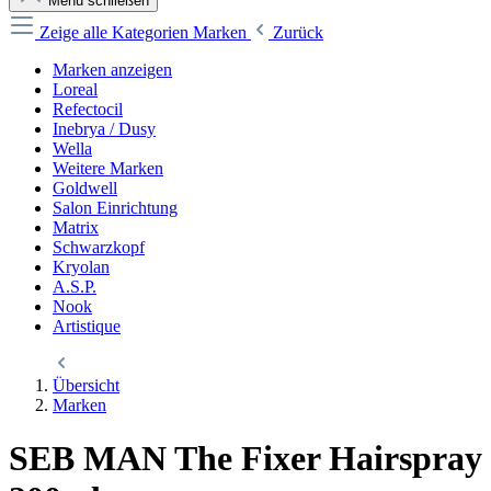
Menü schließen
Zeige alle Kategorien
Marken
Zurück
Marken anzeigen
Loreal
Refectocil
Inebrya / Dusy
Wella
Weitere Marken
Goldwell
Salon Einrichtung
Matrix
Schwarzkopf
Kryolan
A.S.P.
Nook
Artistique
Übersicht
Marken
SEB MAN The Fixer Hairspray