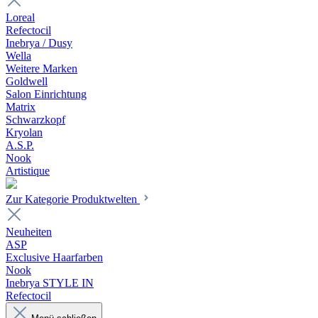
Loreal
Refectocil
Inebrya / Dusy
Wella
Weitere Marken
Goldwell
Salon Einrichtung
Matrix
Schwarzkopf
Kryolan
A.S.P.
Nook
Artistique
Zur Kategorie Produktwelten
Neuheiten
ASP
Exclusive Haarfarben
Nook
Inebrya STYLE IN
Refectocil