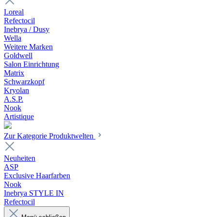
Loreal
Refectocil
Inebrya / Dusy
Wella
Weitere Marken
Goldwell
Salon Einrichtung
Matrix
Schwarzkopf
Kryolan
A.S.P.
Nook
Artistique
Zur Kategorie Produktwelten
Neuheiten
ASP
Exclusive Haarfarben
Nook
Inebrya STYLE IN
Refectocil