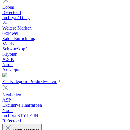
Loreal
Refectocil
Inebrya / Dusy
Wella
Weitere Marken
Goldwell
Salon Einrichtung
Matrix
Schwarzkopf
Kryolan
A.S.P.
Nook
Artistique
Zur Kategorie Produktwelten
Neuheiten
ASP
Exclusive Haarfarben
Nook
Inebrya STYLE IN
Refectocil