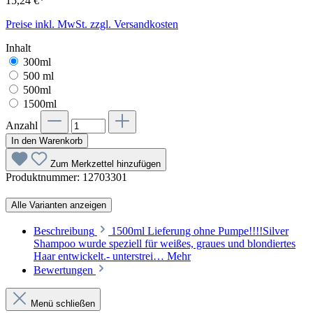
15,24 €*
Preise inkl. MwSt. zzgl. Versandkosten
Inhalt
300ml
500 ml
500ml
1500ml
Anzahl
In den Warenkorb
Zum Merkzettel hinzufügen
Produktnummer:
12703301
Alle Varianten anzeigen
Beschreibung
1500ml Lieferung ohne Pumpe!!!!Silver
Shampoo wurde speziell für weißes, graues und blondiertes
Haar entwickelt.- unterstrei…
Mehr
Bewertungen
Menü schließen