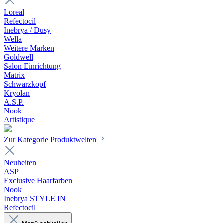
Loreal
Refectocil
Inebrya / Dusy
Wella
Weitere Marken
Goldwell
Salon Einrichtung
Matrix
Schwarzkopf
Kryolan
A.S.P.
Nook
Artistique
Zur Kategorie Produktwelten
Neuheiten
ASP
Exclusive Haarfarben
Nook
Inebrya STYLE IN
Refectocil