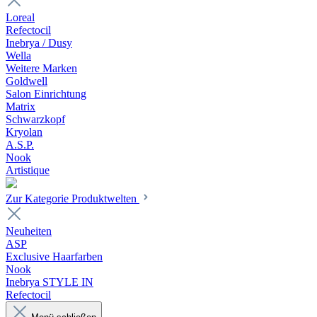
Loreal
Refectocil
Inebrya / Dusy
Wella
Weitere Marken
Goldwell
Salon Einrichtung
Matrix
Schwarzkopf
Kryolan
A.S.P.
Nook
Artistique
Zur Kategorie Produktwelten
Neuheiten
ASP
Exclusive Haarfarben
Nook
Inebrya STYLE IN
Refectocil