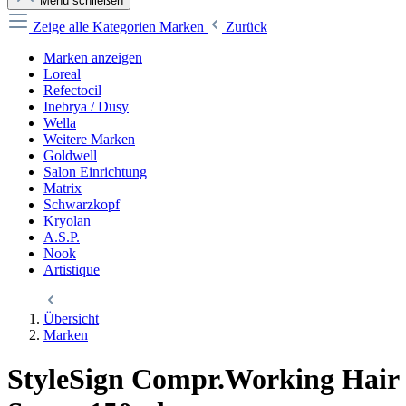
Menü schließen
Zeige alle Kategorien
Marken
Zurück
Marken anzeigen
Loreal
Refectocil
Inebrya / Dusy
Wella
Weitere Marken
Goldwell
Salon Einrichtung
Matrix
Schwarzkopf
Kryolan
A.S.P.
Nook
Artistique
Übersicht
Marken
StyleSign Compr.Working Hair