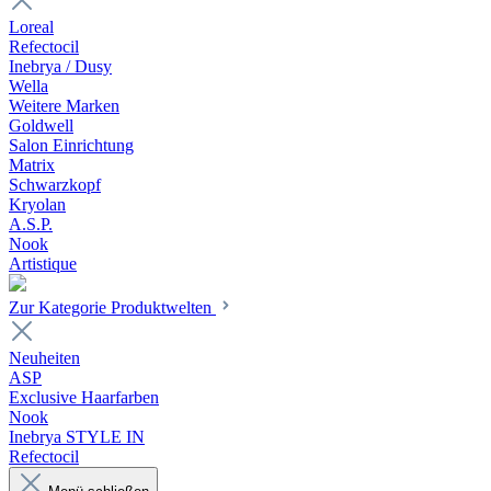
Loreal
Refectocil
Inebrya / Dusy
Wella
Weitere Marken
Goldwell
Salon Einrichtung
Matrix
Schwarzkopf
Kryolan
A.S.P.
Nook
Artistique
Zur Kategorie Produktwelten
Neuheiten
ASP
Exclusive Haarfarben
Nook
Inebrya STYLE IN
Refectocil