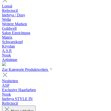
Loreal
Refectocil
Inebrya / Dusy
Wella
Weitere Marken
Goldwell
Salon Einrichtung
Matrix
Schwarzkopf
Kryolan
A.S.P.
Nook
Artistique
Zur Kategorie Produktwelten
Neuheiten
ASP
Exclusive Haarfarben
Nook
Inebrya STYLE IN
Refectocil