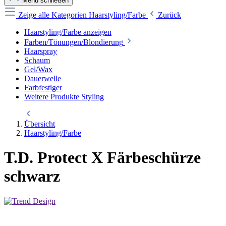
Menü schließen
Zeige alle Kategorien
Haarstyling/Farbe
Zurück
Haarstyling/Farbe anzeigen
Farben/Tönungen/Blondierung
Haarspray
Schaum
Gel/Wax
Dauerwelle
Farbfestiger
Weitere Produkte Styling
Übersicht
Haarstyling/Farbe
T.D. Protect X Färbeschürze
schwarz