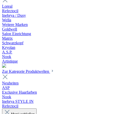
Loreal
Refectocil
Inebrya / Dusy
Wella
Weitere Marken
Goldwell
Salon Einrichtung
Matrix
Schwarzkopf
Kryolan
A.S.P.
Nook
Artistique
Zur Kategorie Produktwelten
Neuheiten
ASP
Exclusive Haarfarben
Nook
Inebrya STYLE IN
Refectocil