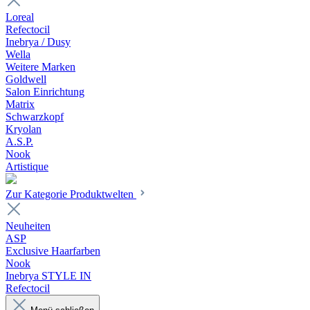
Loreal
Refectocil
Inebrya / Dusy
Wella
Weitere Marken
Goldwell
Salon Einrichtung
Matrix
Schwarzkopf
Kryolan
A.S.P.
Nook
Artistique
Zur Kategorie Produktwelten
Neuheiten
ASP
Exclusive Haarfarben
Nook
Inebrya STYLE IN
Refectocil