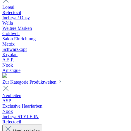
Loreal
Refectocil
Inebrya / Dusy
Wella
Weitere Marken
Goldwell
Salon Einrichtung
Matrix
Schwarzkopf
Kryolan
A.S.P.
Nook
Artistique
Zur Kategorie Produktwelten
Neuheiten
ASP
Exclusive Haarfarben
Nook
Inebrya STYLE IN
Refectocil