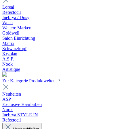
Loreal
Refectocil
Inebrya / Dusy
Wella
Weitere Marken
Goldwell
Salon Einrichtung
Matrix
Schwarzkopf
Kryolan
A.S.P.
Nook
Artistique
Zur Kategorie Produktwelten
Neuheiten
ASP
Exclusive Haarfarben
Nook
Inebrya STYLE IN
Refectocil