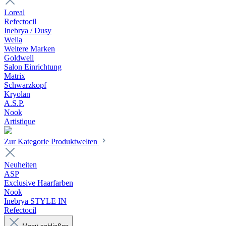
Loreal
Refectocil
Inebrya / Dusy
Wella
Weitere Marken
Goldwell
Salon Einrichtung
Matrix
Schwarzkopf
Kryolan
A.S.P.
Nook
Artistique
Zur Kategorie Produktwelten
Neuheiten
ASP
Exclusive Haarfarben
Nook
Inebrya STYLE IN
Refectocil