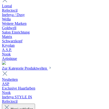
Loreal
Refectocil
Inebrya / Dusy
Wella
Weitere Marken
Goldwell
Salon Einrichtung
Matrix
Schwarzkopf
Kryolan
A.S.P.
Nook
Artistique
Zur Kategorie Produktwelten
Neuheiten
ASP
Exclusive Haarfarben
Nook
Inebrya STYLE IN
Refectocil