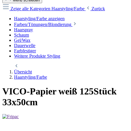
Menü schließen
Zeige alle Kategorien
Haarstyling/Farbe
Zurück
Haarstyling/Farbe anzeigen
Farben/Tönungen/Blondierung
Haarspray
Schaum
Gel/Wax
Dauerwelle
Farbfestiger
Weitere Produkte Styling
Übersicht
Haarstyling/Farbe
VICO-Papier weiß 125Stück
33x50cm