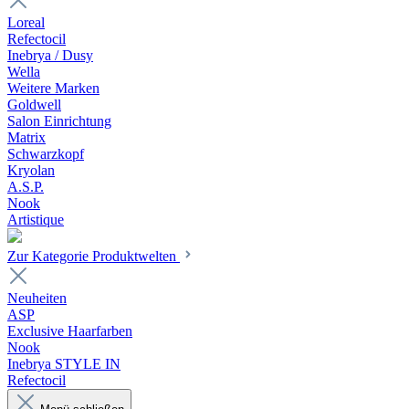
Loreal
Refectocil
Inebrya / Dusy
Wella
Weitere Marken
Goldwell
Salon Einrichtung
Matrix
Schwarzkopf
Kryolan
A.S.P.
Nook
Artistique
Zur Kategorie Produktwelten
Neuheiten
ASP
Exclusive Haarfarben
Nook
Inebrya STYLE IN
Refectocil