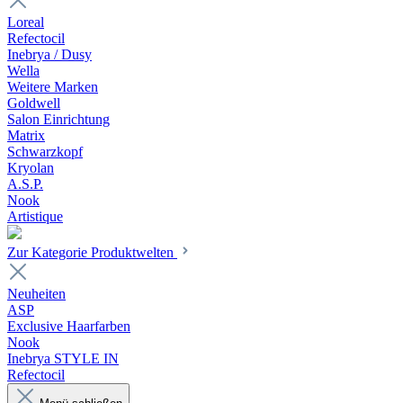
Loreal
Refectocil
Inebrya / Dusy
Wella
Weitere Marken
Goldwell
Salon Einrichtung
Matrix
Schwarzkopf
Kryolan
A.S.P.
Nook
Artistique
Zur Kategorie Produktwelten
Neuheiten
ASP
Exclusive Haarfarben
Nook
Inebrya STYLE IN
Refectocil