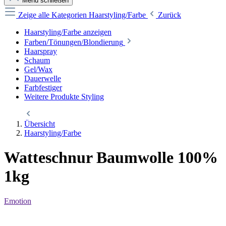
Menü schließen
Zeige alle Kategorien
Haarstyling/Farbe
Zurück
Haarstyling/Farbe anzeigen
Farben/Tönungen/Blondierung
Haarspray
Schaum
Gel/Wax
Dauerwelle
Farbfestiger
Weitere Produkte Styling
Übersicht
Haarstyling/Farbe
Watteschnur Baumwolle 100%
1kg
Emotion