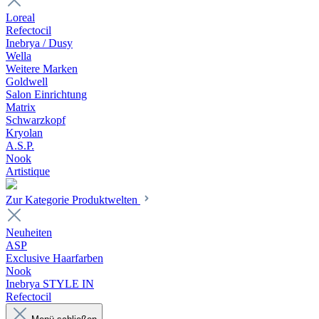
Loreal
Refectocil
Inebrya / Dusy
Wella
Weitere Marken
Goldwell
Salon Einrichtung
Matrix
Schwarzkopf
Kryolan
A.S.P.
Nook
Artistique
Zur Kategorie Produktwelten
Neuheiten
ASP
Exclusive Haarfarben
Nook
Inebrya STYLE IN
Refectocil