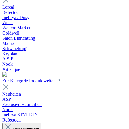
Loreal
Refectocil
Inebrya / Dusy
Wella
Weitere Marken
Goldwell
Salon Einrichtung
Matrix
Schwarzkopf
Kryolan
A.S.P.
Nook
Artistique
Zur Kategorie Produktwelten
Neuheiten
ASP
Exclusive Haarfarben
Nook
Inebrya STYLE IN
Refectocil