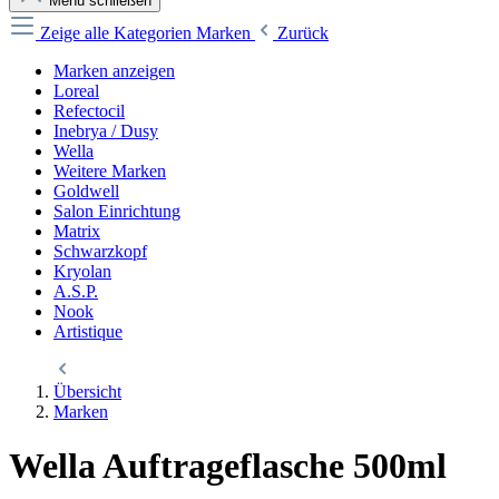
Menü schließen
Zeige alle Kategorien
Marken
Zurück
Marken anzeigen
Loreal
Refectocil
Inebrya / Dusy
Wella
Weitere Marken
Goldwell
Salon Einrichtung
Matrix
Schwarzkopf
Kryolan
A.S.P.
Nook
Artistique
Übersicht
Marken
Wella Auftrageflasche 500ml