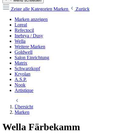
Menü schließen
Zeige alle Kategorien
Marken
Zurück
Marken anzeigen
Loreal
Refectocil
Inebrya / Dusy
Wella
Weitere Marken
Goldwell
Salon Einrichtung
Matrix
Schwarzkopf
Kryolan
A.S.P.
Nook
Artistique
Übersicht
Marken
Wella Färbekamm