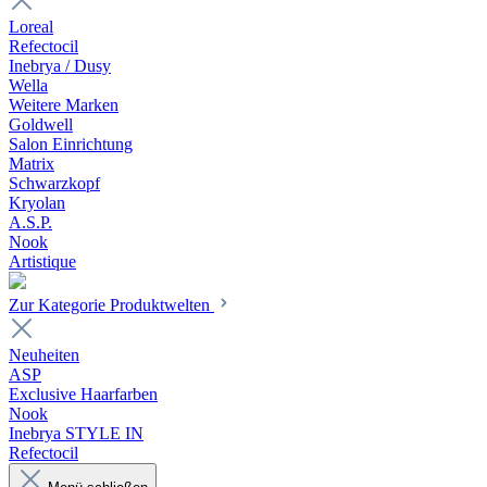
Loreal
Refectocil
Inebrya / Dusy
Wella
Weitere Marken
Goldwell
Salon Einrichtung
Matrix
Schwarzkopf
Kryolan
A.S.P.
Nook
Artistique
Zur Kategorie Produktwelten
Neuheiten
ASP
Exclusive Haarfarben
Nook
Inebrya STYLE IN
Refectocil