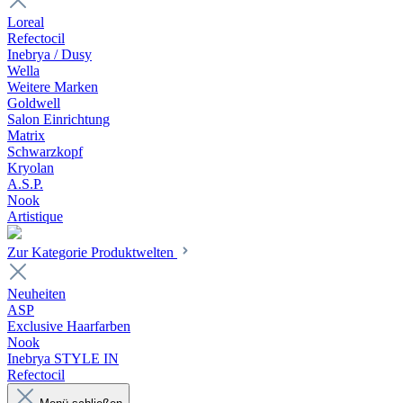
Loreal
Refectocil
Inebrya / Dusy
Wella
Weitere Marken
Goldwell
Salon Einrichtung
Matrix
Schwarzkopf
Kryolan
A.S.P.
Nook
Artistique
Zur Kategorie Produktwelten
Neuheiten
ASP
Exclusive Haarfarben
Nook
Inebrya STYLE IN
Refectocil