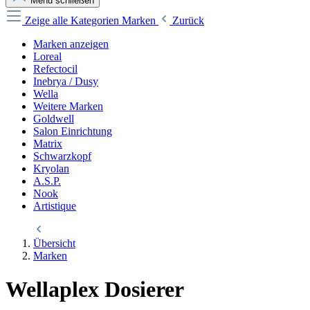
Menü schließen
Zeige alle Kategorien
Marken
Zurück
Marken anzeigen
Loreal
Refectocil
Inebrya / Dusy
Wella
Weitere Marken
Goldwell
Salon Einrichtung
Matrix
Schwarzkopf
Kryolan
A.S.P.
Nook
Artistique
Übersicht
Marken
Wellaplex Dosierer