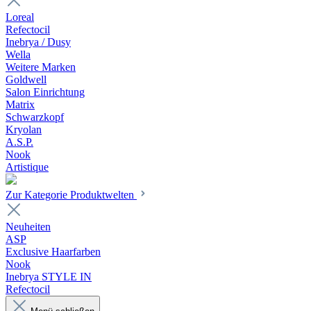
Loreal
Refectocil
Inebrya / Dusy
Wella
Weitere Marken
Goldwell
Salon Einrichtung
Matrix
Schwarzkopf
Kryolan
A.S.P.
Nook
Artistique
Zur Kategorie Produktwelten
Neuheiten
ASP
Exclusive Haarfarben
Nook
Inebrya STYLE IN
Refectocil