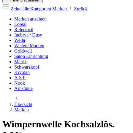
Menü schließen
Zeige alle Kategorien
Marken
Zurück
Marken anzeigen
Loreal
Refectocil
Inebrya / Dusy
Wella
Weitere Marken
Goldwell
Salon Einrichtung
Matrix
Schwarzkopf
Kryolan
A.S.P.
Nook
Artistique
Übersicht
Marken
Wimpernwelle Kochsalzlös.