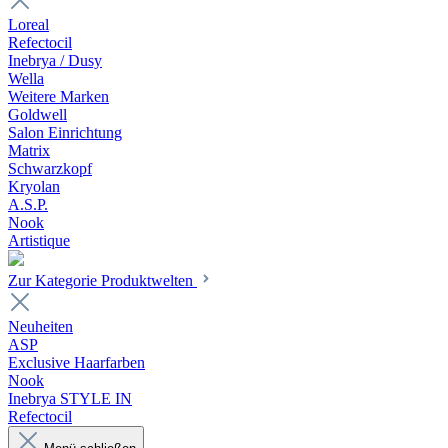
Loreal
Refectocil
Inebrya / Dusy
Wella
Weitere Marken
Goldwell
Salon Einrichtung
Matrix
Schwarzkopf
Kryolan
A.S.P.
Nook
Artistique
Zur Kategorie Produktwelten
Neuheiten
ASP
Exclusive Haarfarben
Nook
Inebrya STYLE IN
Refectocil