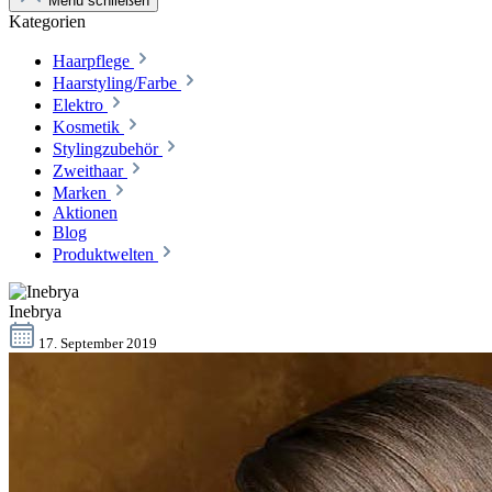
Menü schließen
Kategorien
Haarpflege
Haarstyling/Farbe
Elektro
Kosmetik
Stylingzubehör
Zweithaar
Marken
Aktionen
Blog
Produktwelten
Inebrya
17. September 2019