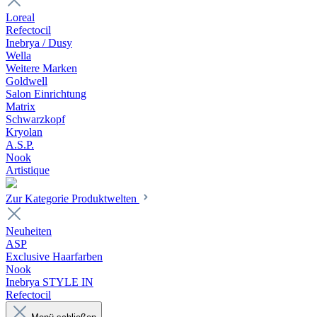
Loreal
Refectocil
Inebrya / Dusy
Wella
Weitere Marken
Goldwell
Salon Einrichtung
Matrix
Schwarzkopf
Kryolan
A.S.P.
Nook
Artistique
Zur Kategorie Produktwelten
Neuheiten
ASP
Exclusive Haarfarben
Nook
Inebrya STYLE IN
Refectocil