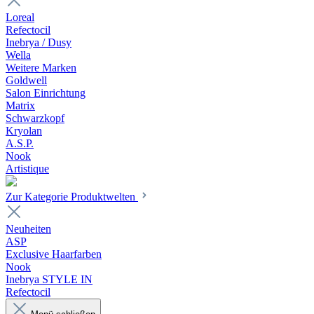
Loreal
Refectocil
Inebrya / Dusy
Wella
Weitere Marken
Goldwell
Salon Einrichtung
Matrix
Schwarzkopf
Kryolan
A.S.P.
Nook
Artistique
Zur Kategorie Produktwelten
Neuheiten
ASP
Exclusive Haarfarben
Nook
Inebrya STYLE IN
Refectocil