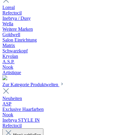
Loreal
Refectocil
Inebrya / Dusy
Wella
Weitere Marken
Goldwell
Salon Einrichtung
Matrix
Schwarzkopf
Kryolan
A.S.P.
Nook
Artistique
Zur Kategorie Produktwelten
Neuheiten
ASP
Exclusive Haarfarben
Nook
Inebrya STYLE IN
Refectocil