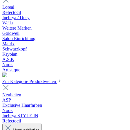
Loreal
Refectocil
Inebrya / Dusy
Wella
Weitere Marken
Goldwell
Salon Einrichtung
Matrix
Schwarzkopf
Kryolan
A.S.P.
Nook
Artistique
Zur Kategorie Produktwelten
Neuheiten
ASP
Exclusive Haarfarben
Nook
Inebrya STYLE IN
Refectocil