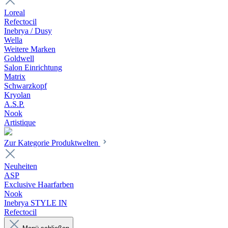
Loreal
Refectocil
Inebrya / Dusy
Wella
Weitere Marken
Goldwell
Salon Einrichtung
Matrix
Schwarzkopf
Kryolan
A.S.P.
Nook
Artistique
Zur Kategorie Produktwelten
Neuheiten
ASP
Exclusive Haarfarben
Nook
Inebrya STYLE IN
Refectocil