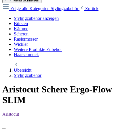
Menü schließen
Zeige alle Kategorien
Stylingzubehör
Zurück
Stylingzubehör anzeigen
Bürsten
Kämme
Scheren
Rasiermesser
Wickler
Weitere Produkte Zubehör
Haarschmuck
Übersicht
Stylingzubehör
Aristocut Schere Ergo-Flow
SLIM
Aristocut