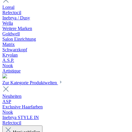
Loreal
Refectocil
Inebrya / Dusy
Wella
Weitere Marken
Goldwell
Salon Einrichtung
Matrix
Schwarzkopf
Kryolan
A.S.P.
Nook
Artistique
Zur Kategorie Produktwelten
Neuheiten
ASP
Exclusive Haarfarben
Nook
Inebrya STYLE IN
Refectocil