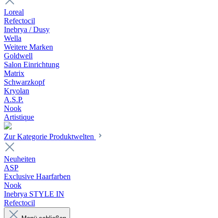
Loreal
Refectocil
Inebrya / Dusy
Wella
Weitere Marken
Goldwell
Salon Einrichtung
Matrix
Schwarzkopf
Kryolan
A.S.P.
Nook
Artistique
Zur Kategorie Produktwelten
Neuheiten
ASP
Exclusive Haarfarben
Nook
Inebrya STYLE IN
Refectocil