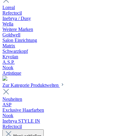
Loreal
Refectocil
Inebrya / Dusy
Wella
Weitere Marken
Goldwell
Salon Einrichtung
Matrix
Schwarzkopf
Kryolan
A.S.P.
Nook
Artistique
Zur Kategorie Produktwelten
Neuheiten
ASP
Exclusive Haarfarben
Nook
Inebrya STYLE IN
Refectocil