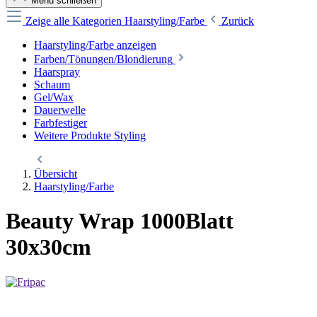
Menü schließen
Zeige alle Kategorien
Haarstyling/Farbe
Zurück
Haarstyling/Farbe anzeigen
Farben/Tönungen/Blondierung
Haarspray
Schaum
Gel/Wax
Dauerwelle
Farbfestiger
Weitere Produkte Styling
Übersicht
Haarstyling/Farbe
Beauty Wrap 1000Blatt
30x30cm