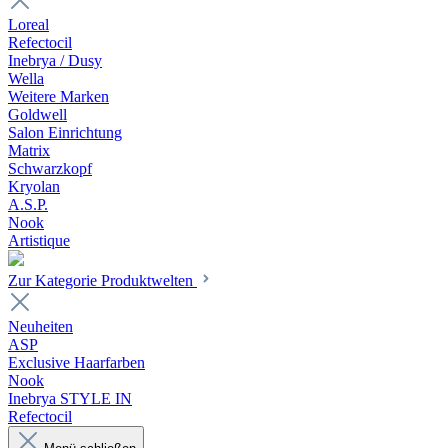
Loreal
Refectocil
Inebrya / Dusy
Wella
Weitere Marken
Goldwell
Salon Einrichtung
Matrix
Schwarzkopf
Kryolan
A.S.P.
Nook
Artistique
Zur Kategorie Produktwelten
Neuheiten
ASP
Exclusive Haarfarben
Nook
Inebrya STYLE IN
Refectocil