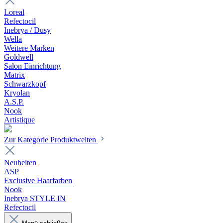
Loreal
Refectocil
Inebrya / Dusy
Wella
Weitere Marken
Goldwell
Salon Einrichtung
Matrix
Schwarzkopf
Kryolan
A.S.P.
Nook
Artistique
Zur Kategorie Produktwelten
Neuheiten
ASP
Exclusive Haarfarben
Nook
Inebrya STYLE IN
Refectocil