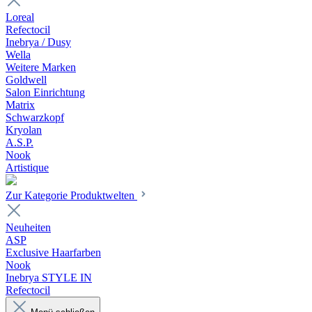
Loreal
Refectocil
Inebrya / Dusy
Wella
Weitere Marken
Goldwell
Salon Einrichtung
Matrix
Schwarzkopf
Kryolan
A.S.P.
Nook
Artistique
Zur Kategorie Produktwelten
Neuheiten
ASP
Exclusive Haarfarben
Nook
Inebrya STYLE IN
Refectocil