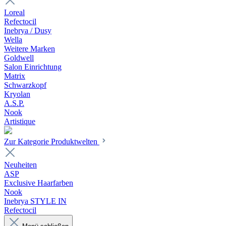
Loreal
Refectocil
Inebrya / Dusy
Wella
Weitere Marken
Goldwell
Salon Einrichtung
Matrix
Schwarzkopf
Kryolan
A.S.P.
Nook
Artistique
Zur Kategorie Produktwelten
Neuheiten
ASP
Exclusive Haarfarben
Nook
Inebrya STYLE IN
Refectocil