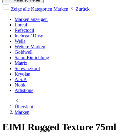
Menü schließen
Zeige alle Kategorien
Marken
Zurück
Marken anzeigen
Loreal
Refectocil
Inebrya / Dusy
Wella
Weitere Marken
Goldwell
Salon Einrichtung
Matrix
Schwarzkopf
Kryolan
A.S.P.
Nook
Artistique
Übersicht
Marken
EIMI Rugged Texture 75ml