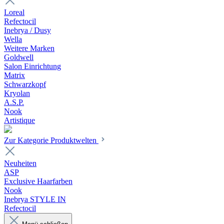
Loreal
Refectocil
Inebrya / Dusy
Wella
Weitere Marken
Goldwell
Salon Einrichtung
Matrix
Schwarzkopf
Kryolan
A.S.P.
Nook
Artistique
Zur Kategorie Produktwelten
Neuheiten
ASP
Exclusive Haarfarben
Nook
Inebrya STYLE IN
Refectocil