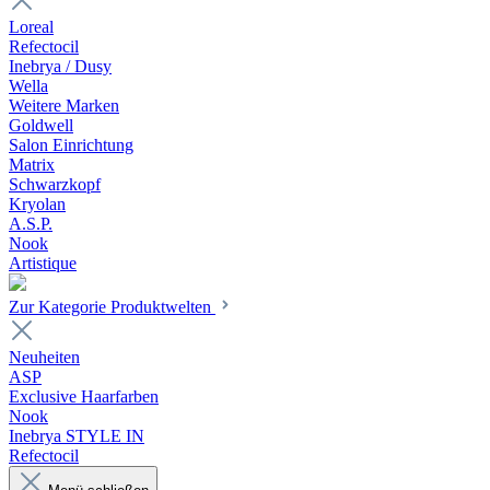
Loreal
Refectocil
Inebrya / Dusy
Wella
Weitere Marken
Goldwell
Salon Einrichtung
Matrix
Schwarzkopf
Kryolan
A.S.P.
Nook
Artistique
Zur Kategorie Produktwelten
Neuheiten
ASP
Exclusive Haarfarben
Nook
Inebrya STYLE IN
Refectocil