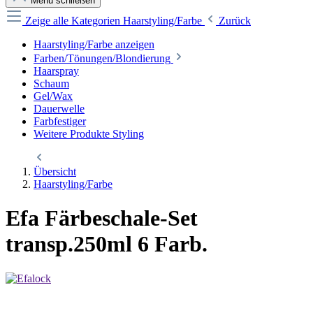
Menü schließen
Zeige alle Kategorien
Haarstyling/Farbe
Zurück
Haarstyling/Farbe anzeigen
Farben/Tönungen/Blondierung
Haarspray
Schaum
Gel/Wax
Dauerwelle
Farbfestiger
Weitere Produkte Styling
Übersicht
Haarstyling/Farbe
Efa Färbeschale-Set
transp.250ml 6 Farb.