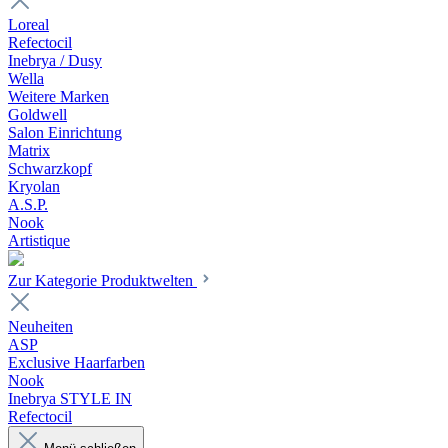
Loreal
Refectocil
Inebrya / Dusy
Wella
Weitere Marken
Goldwell
Salon Einrichtung
Matrix
Schwarzkopf
Kryolan
A.S.P.
Nook
Artistique
Zur Kategorie Produktwelten
Neuheiten
ASP
Exclusive Haarfarben
Nook
Inebrya STYLE IN
Refectocil