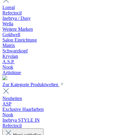
Loreal
Refectocil
Inebrya / Dusy
Wella
Weitere Marken
Goldwell
Salon Einrichtung
Matrix
Schwarzkopf
Kryolan
A.S.P.
Nook
Artistique
Zur Kategorie Produktwelten
Neuheiten
ASP
Exclusive Haarfarben
Nook
Inebrya STYLE IN
Refectocil