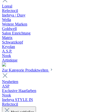
Loreal
Refectocil
Inebrya / Dusy
Wella
Weitere Marken
Goldwell
Salon Einrichtung
Matrix
Schwarzkopf
Kryolan
A.S.P.
Nook
Artistique
Zur Kategorie Produktwelten
Neuheiten
ASP
Exclusive Haarfarben
Nook
Inebrya STYLE IN
Refectocil