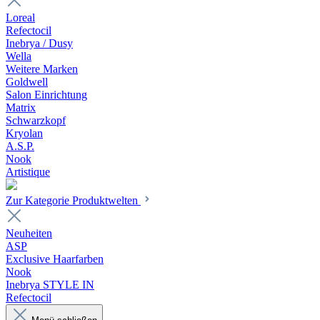
Loreal
Refectocil
Inebrya / Dusy
Wella
Weitere Marken
Goldwell
Salon Einrichtung
Matrix
Schwarzkopf
Kryolan
A.S.P.
Nook
Artistique
Zur Kategorie Produktwelten
Neuheiten
ASP
Exclusive Haarfarben
Nook
Inebrya STYLE IN
Refectocil