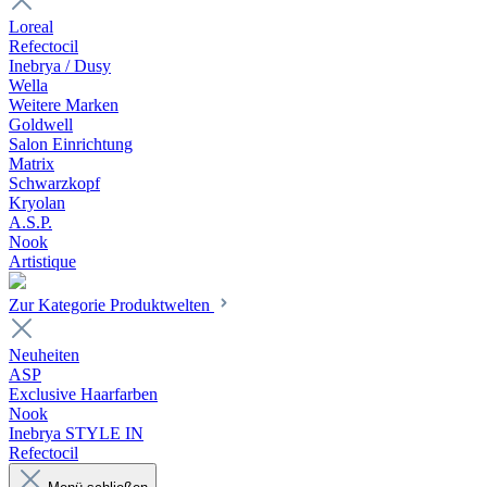
Loreal
Refectocil
Inebrya / Dusy
Wella
Weitere Marken
Goldwell
Salon Einrichtung
Matrix
Schwarzkopf
Kryolan
A.S.P.
Nook
Artistique
Zur Kategorie Produktwelten
Neuheiten
ASP
Exclusive Haarfarben
Nook
Inebrya STYLE IN
Refectocil