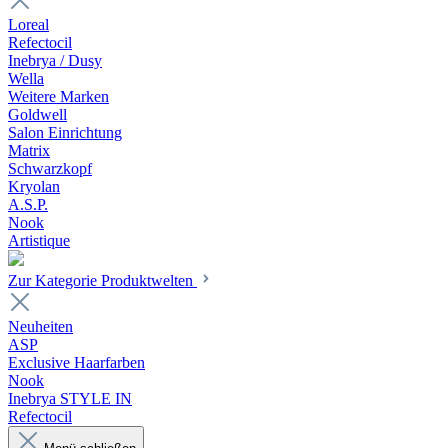
Loreal
Refectocil
Inebrya / Dusy
Wella
Weitere Marken
Goldwell
Salon Einrichtung
Matrix
Schwarzkopf
Kryolan
A.S.P.
Nook
Artistique
Zur Kategorie Produktwelten
Neuheiten
ASP
Exclusive Haarfarben
Nook
Inebrya STYLE IN
Refectocil