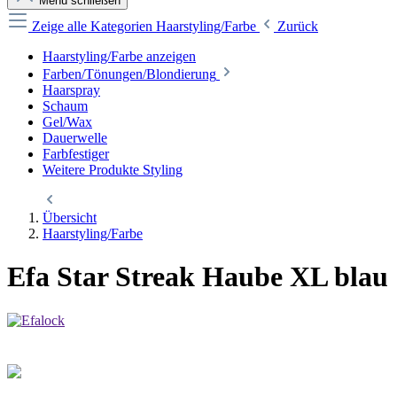
Menü schließen
Zeige alle Kategorien
Haarstyling/Farbe
Zurück
Haarstyling/Farbe anzeigen
Farben/Tönungen/Blondierung
Haarspray
Schaum
Gel/Wax
Dauerwelle
Farbfestiger
Weitere Produkte Styling
Übersicht
Haarstyling/Farbe
Efa Star Streak Haube XL blau