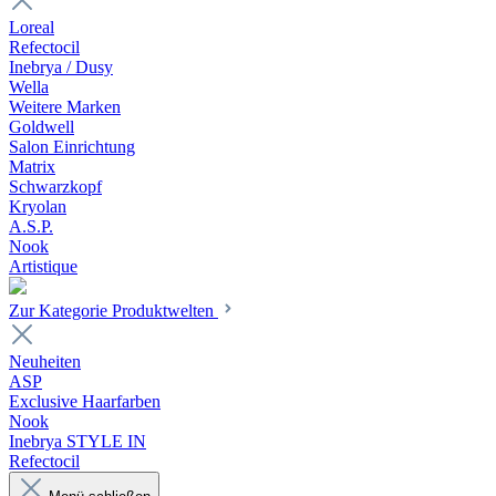
Loreal
Refectocil
Inebrya / Dusy
Wella
Weitere Marken
Goldwell
Salon Einrichtung
Matrix
Schwarzkopf
Kryolan
A.S.P.
Nook
Artistique
Zur Kategorie Produktwelten
Neuheiten
ASP
Exclusive Haarfarben
Nook
Inebrya STYLE IN
Refectocil