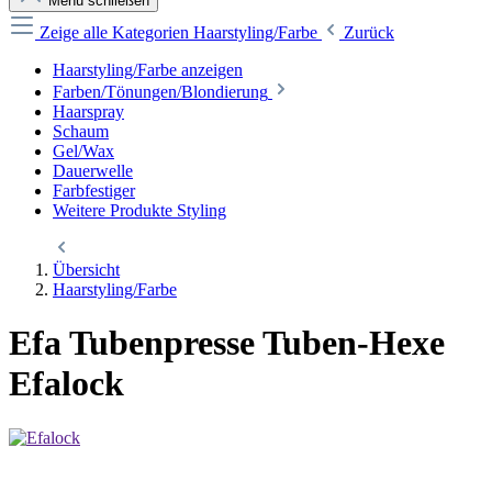
Menü schließen
Zeige alle Kategorien
Haarstyling/Farbe
Zurück
Haarstyling/Farbe anzeigen
Farben/Tönungen/Blondierung
Haarspray
Schaum
Gel/Wax
Dauerwelle
Farbfestiger
Weitere Produkte Styling
Übersicht
Haarstyling/Farbe
Efa Tubenpresse Tuben-Hexe
Efalock