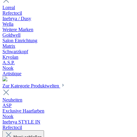
Loreal
Refectocil
Inebrya / Dusy
Wella
Weitere Marken
Goldwell
Salon Einrichtung
Matrix
Schwarzkopf
Kryolan
A.S.P.
Nook
Artistique
Zur Kategorie Produktwelten
Neuheiten
ASP
Exclusive Haarfarben
Nook
Inebrya STYLE IN
Refectocil