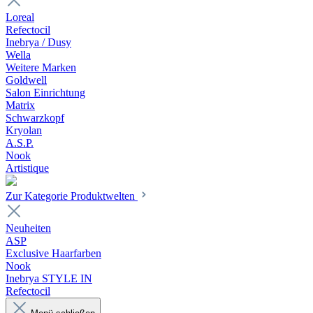
Loreal
Refectocil
Inebrya / Dusy
Wella
Weitere Marken
Goldwell
Salon Einrichtung
Matrix
Schwarzkopf
Kryolan
A.S.P.
Nook
Artistique
Zur Kategorie Produktwelten
Neuheiten
ASP
Exclusive Haarfarben
Nook
Inebrya STYLE IN
Refectocil