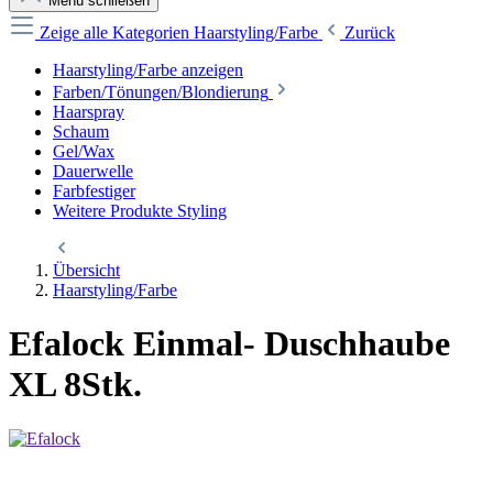
Menü schließen
Zeige alle Kategorien
Haarstyling/Farbe
Zurück
Haarstyling/Farbe anzeigen
Farben/Tönungen/Blondierung
Haarspray
Schaum
Gel/Wax
Dauerwelle
Farbfestiger
Weitere Produkte Styling
Übersicht
Haarstyling/Farbe
Efalock Einmal- Duschhaube
XL 8Stk.