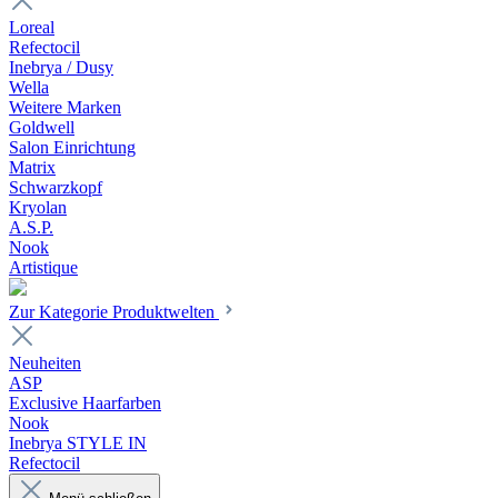
Loreal
Refectocil
Inebrya / Dusy
Wella
Weitere Marken
Goldwell
Salon Einrichtung
Matrix
Schwarzkopf
Kryolan
A.S.P.
Nook
Artistique
Zur Kategorie Produktwelten
Neuheiten
ASP
Exclusive Haarfarben
Nook
Inebrya STYLE IN
Refectocil