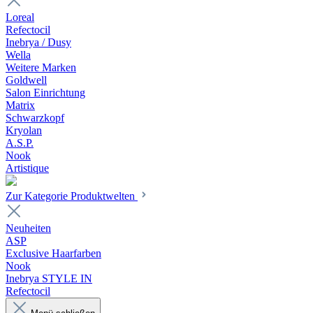
Loreal
Refectocil
Inebrya / Dusy
Wella
Weitere Marken
Goldwell
Salon Einrichtung
Matrix
Schwarzkopf
Kryolan
A.S.P.
Nook
Artistique
Zur Kategorie Produktwelten
Neuheiten
ASP
Exclusive Haarfarben
Nook
Inebrya STYLE IN
Refectocil