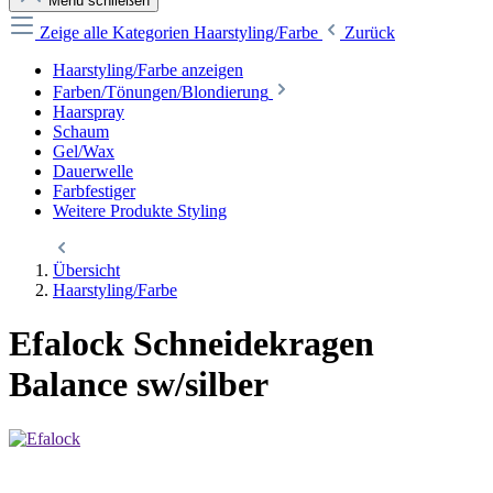
Menü schließen
Zeige alle Kategorien
Haarstyling/Farbe
Zurück
Haarstyling/Farbe anzeigen
Farben/Tönungen/Blondierung
Haarspray
Schaum
Gel/Wax
Dauerwelle
Farbfestiger
Weitere Produkte Styling
Übersicht
Haarstyling/Farbe
Efalock Schneidekragen
Balance sw/silber