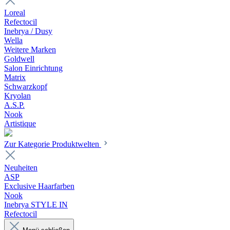
Loreal
Refectocil
Inebrya / Dusy
Wella
Weitere Marken
Goldwell
Salon Einrichtung
Matrix
Schwarzkopf
Kryolan
A.S.P.
Nook
Artistique
Zur Kategorie Produktwelten
Neuheiten
ASP
Exclusive Haarfarben
Nook
Inebrya STYLE IN
Refectocil